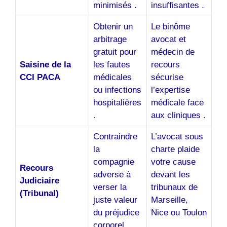
minimisés .
insuffisantes .
Obtenir un
Le binôme
arbitrage
avocat et
gratuit pour
médecin de
Saisine de la
les fautes
recours
CCI PACA
médicales
sécurise
ou infections
l’expertise
hospitalières
médicale face
.
aux cliniques .
Contraindre
L’avocat sous
la
charte plaide
compagnie
votre cause
Recours
adverse à
devant les
Judiciaire
verser la
tribunaux de
(Tribunal)
juste valeur
Marseille,
du préjudice
Nice ou Toulon
corporel .
.