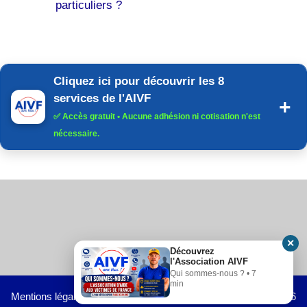
particuliers ?
Cliquez ici pour découvrir les 8
services de l'AIVF
✅
Accès gratuit
• Aucune adhésion ni cotisation n'est
nécessaire.
✕
Découvrez
l'Association AIVF
Qui sommes-nous ? • 7
min
Mentions légales
-
Blog
- Tous droits réservés Copyright © 2026