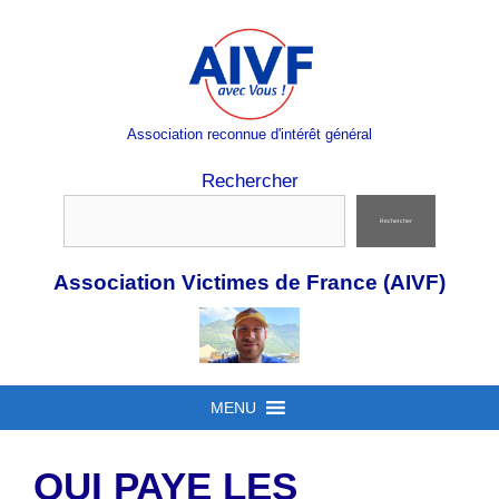
Aller
au
contenu
Association reconnue d'intérêt général
Rechercher
Rechercher
Association Victimes de France (AIVF)
MENU
QUI PAYE LES