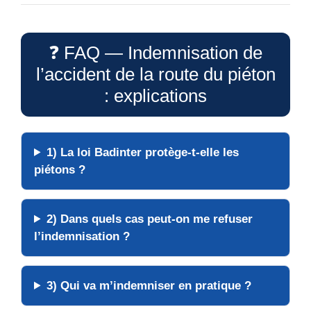
❓ FAQ — Indemnisation de
l’accident de la route du piéton
: explications
1) La
loi Badinter
protège-t-elle les
piétons
?
2) Dans quels cas peut-on me
refuser
l’indemnisation ?
3) Qui va m’
indemniser
en pratique ?