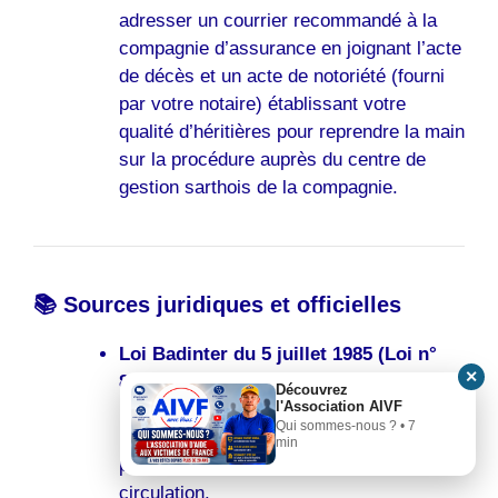
adresser un courrier recommandé à la
compagnie d’assurance en joignant l’acte
de décès et un acte de notoriété (fourni
par votre notaire) établissant votre
qualité d’héritières pour reprendre la main
sur la procédure auprès du centre de
gestion sarthois de la compagnie.
📚 Sources juridiques et officielles
Loi Badinter du 5 juillet 1985 (Loi n°
✕
85-677)
: Texte législatif de référence qui
Découvrez
l'Association AIVF
instaure un régime d’indemnisation ultra-
Qui sommes-nous ? • 7
protecteur pour les piétons, cyclistes et
min
passagers victimes d’un accident de la
circulation.