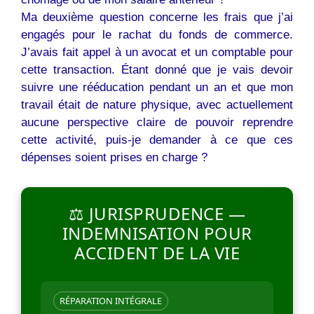
Ma deuxième question concerne les frais que j’ai
engagés pour le rachat du fonds de commerce.
J’avais fait appel à un avocat et un comptable pour
cette transaction. Étant donné que je vais devoir
suivre une rééducation pendant un an et que mon
travail était de nature physique, avec actuellement
aucune perspective claire de pouvoir reprendre
cette activité, puis-je demander à ce que ces
dépenses soient prises en charge ?
⚖️ JURISPRUDENCE —
INDEMNISATION POUR
ACCIDENT DE LA VIE
RÉPARATION INTÉGRALE