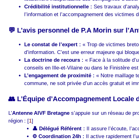
Crédibilité institutionnelle :
Ses travaux d’analys
l’information et l’accompagnement des victimes
💬 L’avis personnel de P.A Morin sur l’A
Le constat de l’expert :
« Trop de victimes breto
d’information. C’est une erreur majeure qui bloque 
La doctrine de recours :
« Face à la solitude d
conseils en Ille-et-Vilaine ou dans le Finistère es
L’engagement de proximité :
« Notre maillage te
commune, ne soit privée d’un accès gratuit et imm
👥 L’Équipe d’Accompagnement Locale d
L’
Antenne AIVF Bretagne
s’appuie sur un réseau de pr
région : [
1
]
👤 Délégué Référent :
Il assure l’écoute, l’a
⚙️ Coordination 24h :
Il active rapidement l’