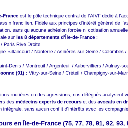
e-France
est le pôle technique central de l’AIVF dédié à l’ac
sin francilien. Fidèle aux principes d’intérêt général de l’as
ation, sans qu’aucune adhésion forcée ni cotisation annuell
tale sur
les 8 départements d’Île-de-France
:
/
Paris Rive Droite
e-Billancourt / Nanterre / Asnières-sur-Seine / Colombes / 
int-Denis / Montreuil / Argenteuil / Aubervilliers / Aulnay-s
sonne (91) :
Vitry-sur-Seine / Créteil / Champigny-sur-Mar
ions routières ou des agressions, nos délégués analysent vo
vers des
médecins experts de recours
et des
avocats en dr
ion intégrale, sans aucun conflit d’intérêts avec les compagn
s en Île-de-France (75, 77, 78, 91, 92, 93, 