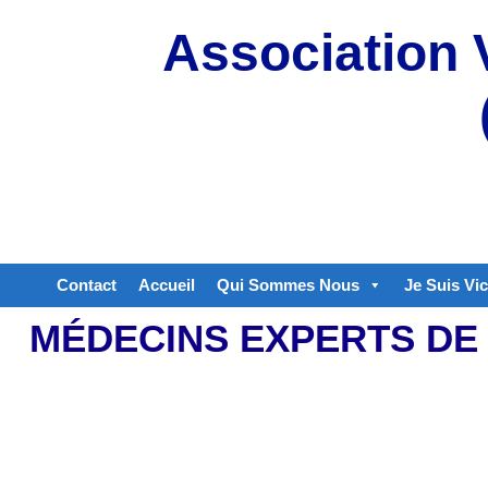
Aller
Association 
au
contenu
Contact
Accueil
Qui Sommes Nous
Je Suis Vi
MÉDECINS EXPERTS DE 