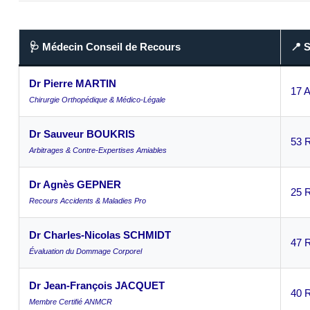
🩺 Médecin Conseil de Recours
📍 
Dr Pierre MARTIN
17 A
Chirurgie Orthopédique & Médico-Légale
Dr Sauveur BOUKRIS
53 
Arbitrages & Contre-Expertises Amiables
Dr Agnès GEPNER
25 
Recours Accidents & Maladies Pro
Dr Charles-Nicolas SCHMIDT
47 R
Évaluation du Dommage Corporel
Dr Jean-François JACQUET
40 R
Membre Certifié ANMCR