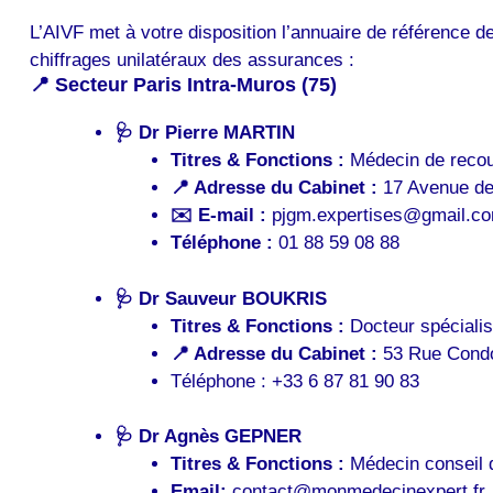
L’AIVF met à votre disposition l’annuaire de référence 
chiffrages unilatéraux des assurances :
📍 Secteur Paris Intra-Muros (75)
🩺
Dr Pierre MARTIN
Titres & Fonctions :
Médecin de recour
📍 Adresse du Cabinet :
17 Avenue de 
✉️ E-mail :
pjgm.expertises@gmail.c
Téléphone :
01 88 59 08 88
🩺
Dr Sauveur BOUKRIS
Titres & Fonctions :
Docteur spécialis
📍 Adresse du Cabinet :
53 Rue Condo
Téléphone :
+33 6 87 81 90 83
🩺
Dr Agnès GEPNER
Titres & Fonctions :
Médecin conseil d
Email:
contact@monmedecinexpert.fr