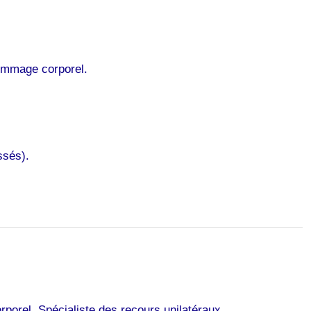
ommage corporel.
ssés).
orel. Spécialiste des recours unilatéraux.