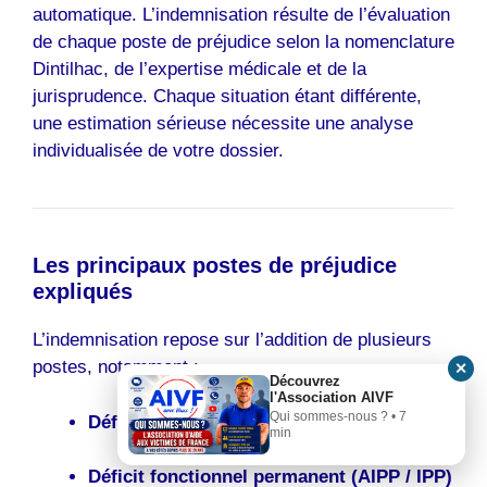
automatique. L’indemnisation résulte de l’évaluation
de chaque poste de préjudice selon la nomenclature
Dintilhac, de l’expertise médicale et de la
jurisprudence. Chaque situation étant différente,
une estimation sérieuse nécessite une analyse
individualisée de votre dossier.
Les principaux postes de préjudice
expliqués
L’indemnisation repose sur l’addition de plusieurs
postes, notamment :
✕
Découvrez
l'Association AIVF
Qui sommes-nous ? • 7
Déficit fonctionnel temporaire (DFT)
min
Déficit fonctionnel permanent (AIPP / IPP)