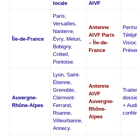
locale
AIVF
Paris,
Versailles,
Antenne
Perma
Nanterre,
AIVF Paris
Télép
Île-de-France
Évry, Melun,
– Île-de-
Visioc
Bobigny,
France
Présen
Créteil,
Pontoise.
Lyon, Saint-
Étienne,
Antenne
Grenoble,
Trait
AIVF
Auvergne-
Clermont-
dossi
Auvergne-
Rhône-Alpes
Ferrand,
+ Audi
Rhône-
Roanne,
confé
Alpes
Villeurbanne,
Annecy.