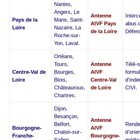
Nantes,
Angers, Le
Antenne
Interc
Pays de la
Mans, Saint-
AIVF Pays
abus d
Loire
Nazaire, La
de la Loire
Défen
Roche-sur-
Yon, Laval.
Orléans,
Tours,
Antenne
Télé-s
Centre-Val de
Bourges,
AIVF
formul
Loire
Blois,
Centre-Val
d’inde
Châteauroux,
de Loire
CIVI.
Chartres.
Dijon,
Besançon,
Antenne
Belfort,
Rende
Bourgogne-
AIVF
Chalon-sur-
d’orie
Franche-
Bourgogne-
Saône,
médic