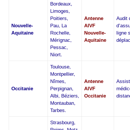
Bordeaux,
Limoges,
Poitiers,
Antenne
Audit 
Nouvelle-
Pau, La
AIVF
d’ass
Aquitaine
Rochelle,
Nouvelle-
ligne 
Mérignac,
Aquitaine
dépla
Pessac,
Niort.
Toulouse,
Montpellier,
Nîmes,
Antenne
Assis
Occitanie
Perpignan,
AIVF
médic
Albi, Béziers,
Occitanie
distan
Montauban,
Tarbes.
Strasbourg,
Reims, Metz,