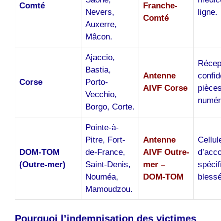
Comté
Franche-
Nevers,
ligne.
Comté
Auxerre,
Mâcon.
Ajaccio,
Récep
Bastia,
Antenne
confid
Corse
Porto-
AIVF Corse
pièce
Vecchio,
numér
Borgo, Corte.
Pointe-à-
Pitre, Fort-
Antenne
Cellul
DOM-TOM
de-France,
AIVF Outre-
d’acc
(Outre-mer)
Saint-Denis,
mer –
spécif
Nouméa,
DOM-TOM
bless
Mamoudzou.
Pourquoi l’indemnisation des victimes