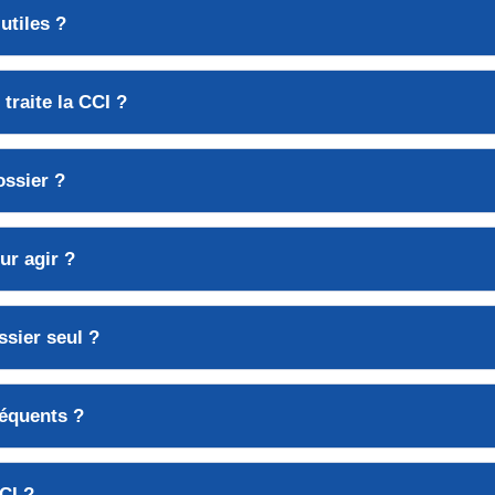
utiles
?
traite la CCI ?
ssier ?
ur agir ?
ssier
seul
?
réquents
?
CCI ?