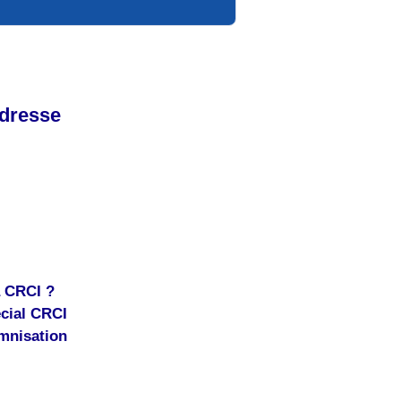
adresse
a CRCI ?
cial CRCI
emnisation