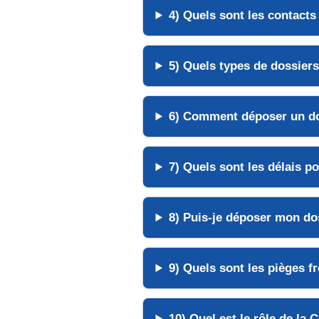
4) Quels sont les
contacts 
5) Quels types de dossiers 
6) Comment déposer un do
7) Quels sont les délais po
8) Puis-je déposer mon do
9) Quels sont les
pièges f
10) Quel est le rôle de la 