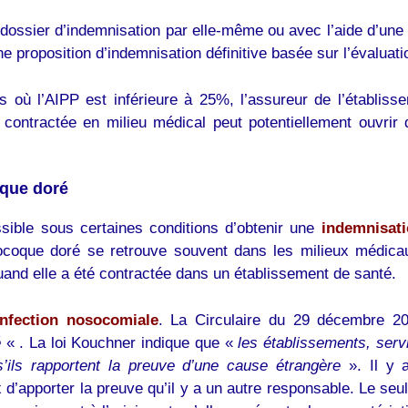
n dossier d’indemnisation par elle-même ou avec l’aide d’une
une proposition d’indemnisation définitive basée sur l’évaluati
 où l’AIPP est inférieure à 25%, l’assureur de l’établisse
 contractée en milieu médical peut potentiellement ouvrir d
oque doré
ssible sous certaines conditions d’obtenir une
indemnisat
ocoque doré se retrouve souvent dans les milieux médic
uand elle a été contractée dans un établissement de santé.
infection nosocomiale
. La Circulaire du 29 décembre 2
é
« . La loi Kouchner indique que «
les établissements, ser
’ils rapportent la preuve d’une cause étrangère
». Il y 
x d’apporter la preuve qu’il y a un autre responsable. Le seu