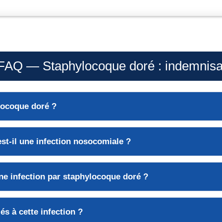
FAQ — Staphylocoque doré : indemnisa
locoque doré
?
st-il une
infection nosocomiale
?
e infection par staphylocoque doré ?
iés à cette infection ?