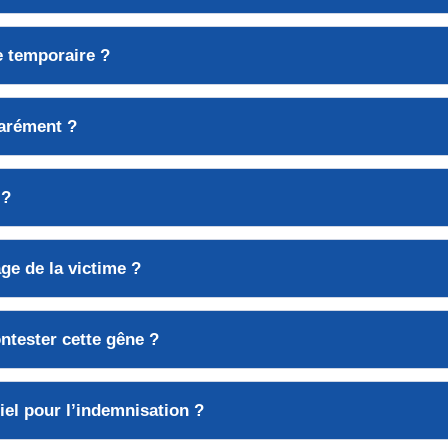
e temporaire ?
parément ?
 ?
âge de la victime ?
ontester cette gêne ?
iel pour l’indemnisation ?