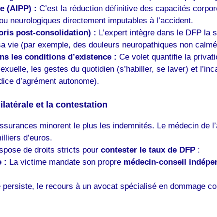
e (AIPP) :
C’est la réduction définitive des capacités corpore
s ou neurologiques directement imputables à l’accident.
ris post-consolidation) :
L’expert intègre dans le DFP la 
sa vie (par exemple, des douleurs neuropathiques non calmée
ans les conditions d’existence :
Ce volet quantifie la privat
xuelle, les gestes du quotidien (s’habiller, se laver) et l’in
udice d’agrément autonome).
latérale et la contestation
assurances minorent le plus les indemnités. Le médecin de l
liers d’euros.
ispose de droits stricts pour
contester le taux de DFP
:
 :
La victime mandate son propre
médecin-conseil indépe
 persiste, le recours à un avocat spécialisé en dommage corp