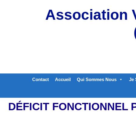
Aller
Association 
au
contenu
Contact
Accueil
Qui Sommes Nous
Je 
DÉFICIT FONCTIONNEL