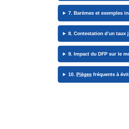
7. Barèmes et
exemples
in
8. Contestation d’un
taux
j
9. Impact du DFP sur le
mo
10.
Pièges
fréquents à évit