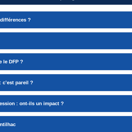
 différences
?
e
le DFP ?
 c’est pareil ?
ession
: ont-ils un impact ?
ntilhac