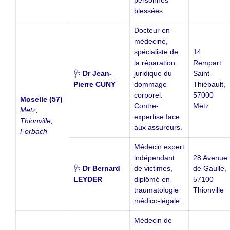
blessées.
Docteur en
médecine,
spécialiste de
14
la réparation
Rempart
🩺
Dr Jean-
juridique du
Saint-
Pierre CUNY
dommage
Thiébault,
corporel.
57000
Moselle (57)
Contre-
Metz
Metz,
expertise face
Thionville,
aux assureurs.
Forbach
Médecin expert
indépendant
28 Avenue
🩺
Dr Bernard
de victimes,
de Gaulle,
LEYDER
diplômé en
57100
traumatologie
Thionville
médico-légale.
Médecin de