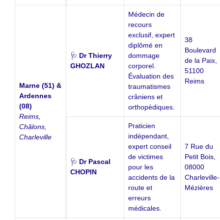
Médecin de
recours
exclusif, expert
38
diplômé en
Boulevard
🩺
Dr Thierry
dommage
de la Paix,
GHOZLAN
corporel.
51100
Évaluation des
Reims
Marne (51) &
traumatismes
Ardennes
crâniens et
(08)
orthopédiques.
Reims,
Praticien
Châlons,
indépendant,
Charleville
expert conseil
7 Rue du
de victimes
Petit Bois,
🩺
Dr Pascal
pour les
08000
CHOPIN
accidents de la
Charleville-
route et
Mézières
erreurs
médicales.