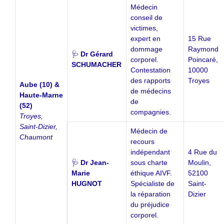
Médecin
conseil de
victimes,
expert en
15 Rue
dommage
Raymond
🩺
Dr Gérard
corporel.
Poincaré,
SCHUMACHER
Contestation
10000
des rapports
Troyes
Aube (10) &
de médecins
Haute-Marne
de
(52)
compagnies.
Troyes,
Saint-Dizier,
Médecin de
Chaumont
recours
indépendant
4 Rue du
🩺
Dr Jean-
sous charte
Moulin,
Marie
éthique AIVF.
52100
HUGNOT
Spécialiste de
Saint-
la réparation
Dizier
du préjudice
corporel.