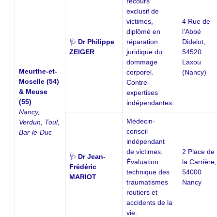
recours
exclusif de
victimes,
4 Rue de
diplômé en
l’Abbé
🩺
Dr Philippe
réparation
Didelot,
ZEIGER
juridique du
54520
dommage
Laxou
Meurthe-et-
corporel.
(Nancy)
Moselle (54)
Contre-
& Meuse
expertises
(55)
indépendantes.
Nancy,
Médecin-
Verdun, Toul,
conseil
Bar-le-Duc
indépendant
de victimes.
2 Place de
🩺
Dr Jean-
Évaluation
la Carrière,
Frédéric
technique des
54000
MARIOT
traumatismes
Nancy
routiers et
accidents de la
vie.