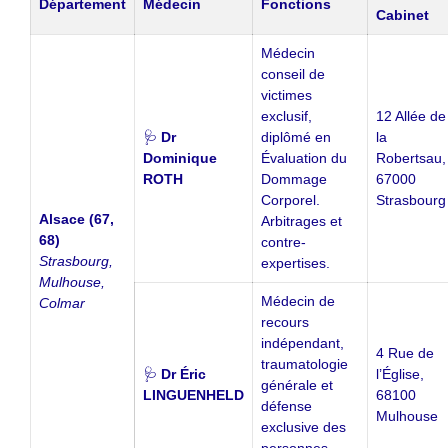
Département
Médecin
Fonctions
Cabinet
Médecin
conseil de
victimes
exclusif,
12 Allée de
🩺
Dr
diplômé en
la
Dominique
Évaluation du
Robertsau,
ROTH
Dommage
67000
Corporel.
Strasbourg
Alsace (67,
Arbitrages et
68)
contre-
Strasbourg,
expertises.
Mulhouse,
Médecin de
Colmar
recours
indépendant,
4 Rue de
traumatologie
🩺
Dr Éric
l’Église,
générale et
LINGUENHELD
68100
défense
Mulhouse
exclusive des
personnes