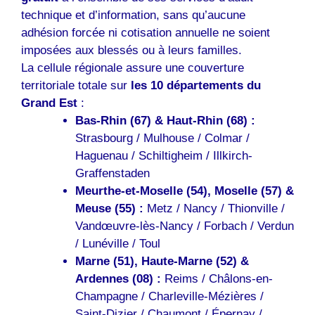
technique et d’information, sans qu’aucune
adhésion forcée ni cotisation annuelle ne soient
imposées aux blessés ou à leurs familles.
La cellule régionale assure une couverture
territoriale totale sur
les 10 départements du
Grand Est
:
Bas-Rhin (67) & Haut-Rhin (68) :
Strasbourg / Mulhouse / Colmar /
Haguenau / Schiltigheim / Illkirch-
Graffenstaden
Meurthe-et-Moselle (54), Moselle (57) &
Meuse (55) :
Metz / Nancy / Thionville /
Vandœuvre-lès-Nancy / Forbach / Verdun
/ Lunéville / Toul
Marne (51), Haute-Marne (52) &
Ardennes (08) :
Reims / Châlons-en-
Champagne / Charleville-Mézières /
Saint-Dizier / Chaumont / Épernay /