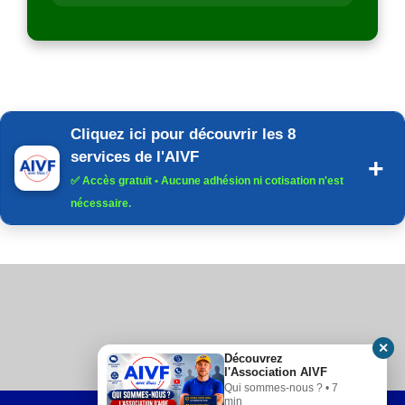
Cliquez ici pour découvrir les 8
services de l'AIVF
✅
Accès gratuit
• Aucune adhésion ni cotisation n'est
nécessaire.
✕
Découvrez
l'Association AIVF
Qui sommes-nous ? • 7
min