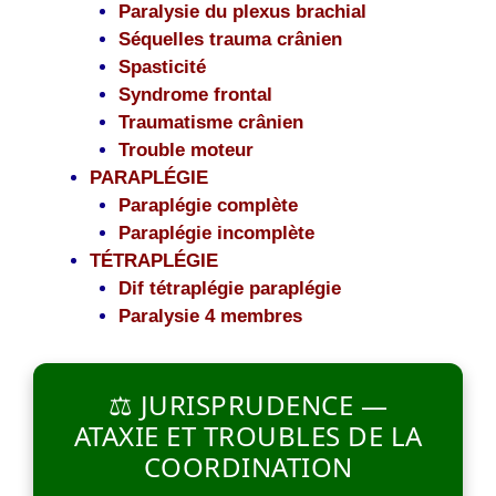
Paralysie du plexus brachial
Séquelles trauma crânien
Spasticité
Syndrome frontal
Traumatisme crânien
Trouble moteur
PARAPLÉGIE
Paraplégie complète
Paraplégie incomplète
TÉTRAPLÉGIE
Dif tétraplégie paraplégie
Paralysie 4 membres
⚖️ JURISPRUDENCE —
ATAXIE ET TROUBLES DE LA
COORDINATION