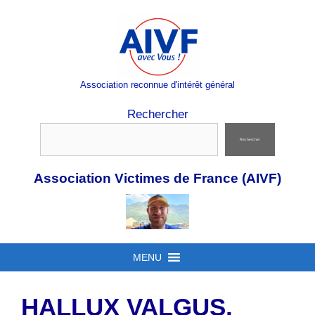
Aller
au
contenu
Association reconnue d'intérêt général
Rechercher
Rechercher
Association Victimes de France (AIVF)
MENU
HALLUX VALGUS,