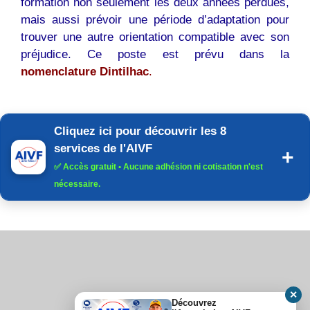
formation non seulement les deux années perdues,
mais aussi prévoir une période d’adaptation pour
trouver une autre orientation compatible avec son
préjudice. Ce poste est prévu dans la
nomenclature Dintilhac
.
Cliquez ici pour découvrir les 8
services de l'AIVF
✅
Accès gratuit
• Aucune adhésion ni cotisation n'est
nécessaire.
✕
Découvrez