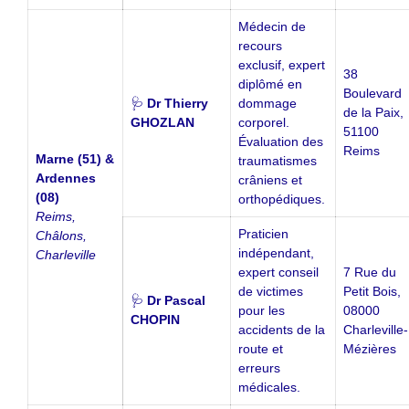
Médecin de
recours
exclusif, expert
38
diplômé en
Boulevard
🩺
Dr Thierry
dommage
de la Paix,
GHOZLAN
corporel.
51100
Évaluation des
Reims
Marne (51) &
traumatismes
Ardennes
crâniens et
(08)
orthopédiques.
Reims,
Praticien
Châlons,
indépendant,
Charleville
expert conseil
7 Rue du
de victimes
Petit Bois,
🩺
Dr Pascal
pour les
08000
CHOPIN
accidents de la
Charleville-
route et
Mézières
erreurs
médicales.