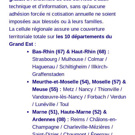
technique et d’information, sans qu’aucune
adhésion forcée ni cotisation annuelle ne soient
imposées aux blessés ou à leurs familles.
La cellule régionale assure une couverture
territoriale totale sur
les 10 départements du
Grand Est
:
Bas-Rhin (67) & Haut-Rhin (68) :
Strasbourg / Mulhouse / Colmar /
Haguenau / Schiltigheim / Illkirch-
Graffenstaden
Meurthe-et-Moselle (54), Moselle (57) &
Meuse (55) :
Metz / Nancy / Thionville /
Vandœuvre-lès-Nancy / Forbach / Verdun
/ Lunéville / Toul
Marne (51), Haute-Marne (52) &
Ardennes (08) :
Reims / Châlons-en-
Champagne / Charleville-Mézières /
Saint-Dizier / Chaumont / Épernay /