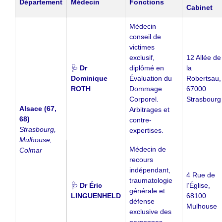
Département
Médecin
Fonctions
Cabinet
Médecin
conseil de
victimes
exclusif,
12 Allée de
🩺
Dr
diplômé en
la
Dominique
Évaluation du
Robertsau,
ROTH
Dommage
67000
Corporel.
Strasbourg
Alsace (67,
Arbitrages et
68)
contre-
Strasbourg,
expertises.
Mulhouse,
Médecin de
Colmar
recours
indépendant,
4 Rue de
traumatologie
🩺
Dr Éric
l’Église,
générale et
LINGUENHELD
68100
défense
Mulhouse
exclusive des
personnes