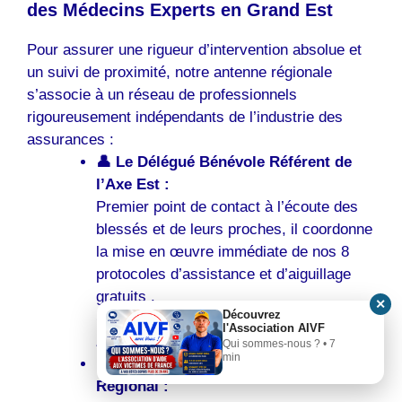
des Médecins Experts en Grand Est
Pour assurer une rigueur d’intervention absolue et
un suivi de proximité, notre antenne régionale
s’associe à un réseau de professionnels
rigoureusement indépendants de l’industrie des
assurances :
👤 Le Délégué Bénévole Référent de
l’Axe Est :
Premier point de contact à l’écoute des
blessés et de leurs proches, il coordonne
la mise en œuvre immédiate de nos 8
protocoles d’assistance et d’aiguillage
gratuits .
✕
Découvrez
Contact : Cellule d’urgence AIVF Grand
l'Association AIVF
Est — Prise en charge sous 24 heures.
Qui sommes-nous ? • 7
min
⚖️ L’Avocat Conseil Partenaire
Régional :