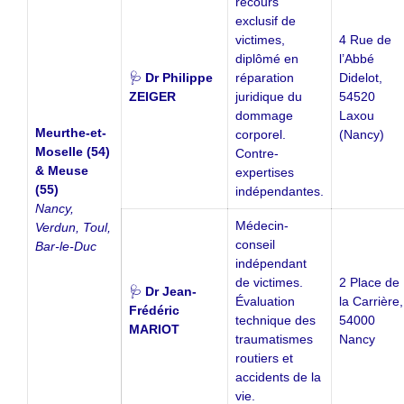
recours
exclusif de
victimes,
4 Rue de
diplômé en
l’Abbé
🩺
Dr Philippe
réparation
Didelot,
ZEIGER
juridique du
54520
dommage
Laxou
Meurthe-et-
corporel.
(Nancy)
Moselle (54)
Contre-
& Meuse
expertises
(55)
indépendantes.
Nancy,
Médecin-
Verdun, Toul,
conseil
Bar-le-Duc
indépendant
de victimes.
2 Place de
🩺
Dr Jean-
Évaluation
la Carrière,
Frédéric
technique des
54000
MARIOT
traumatismes
Nancy
routiers et
accidents de la
vie.