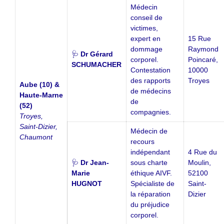
Médecin
conseil de
victimes,
expert en
15 Rue
dommage
Raymond
🩺
Dr Gérard
corporel.
Poincaré,
SCHUMACHER
Contestation
10000
des rapports
Troyes
Aube (10) &
de médecins
Haute-Marne
de
(52)
compagnies.
Troyes,
Saint-Dizier,
Médecin de
Chaumont
recours
indépendant
4 Rue du
🩺
Dr Jean-
sous charte
Moulin,
Marie
éthique AIVF.
52100
HUGNOT
Spécialiste de
Saint-
la réparation
Dizier
du préjudice
corporel.