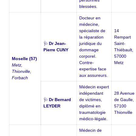
blessées.
Docteur en
médecine,
spécialiste de
14
la réparation
Rempart
🩺
Dr Jean-
juridique du
Saint-
Pierre CUNY
dommage
Thiébault,
corporel.
57000
Moselle (57)
Contre-
Metz
Metz,
expertise face
Thionville,
aux assureurs.
Forbach
Médecin expert
indépendant
28 Avenue
🩺
Dr Bernard
de victimes,
de Gaulle,
LEYDER
diplômé en
57100
traumatologie
Thionville
médico-légale.
Médecin de