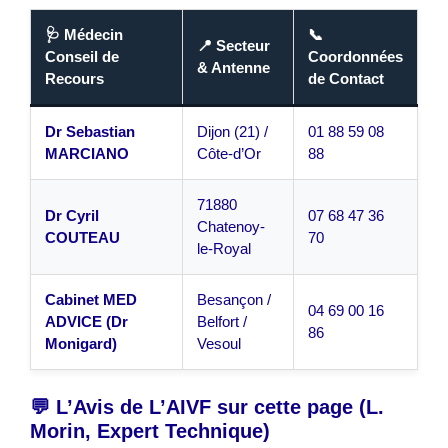
🩺 Médecin
📞
📍 Secteur
Conseil de
Coordonnées
& Antenne
Recours
de Contact
Dr Sebastian
Dijon (21) /
01 88 59 08
MARCIANO
Côte-d’Or
88
71880
Dr Cyril
07 68 47 36
Chatenoy-
COUTEAU
70
le-Royal
Cabinet MED
Besançon /
04 69 00 16
ADVICE (Dr
Belfort /
86
Monigard)
Vesoul
💬 L’Avis de L’AIVF sur cette page (L.
Morin, Expert Technique)