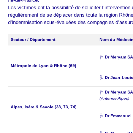
Île-de-France.
Les victimes ont la possibilité de solliciter l’intervent
régulièrement de se déplacer dans toute la région Rhône
d’indemnisation sous-évaluées des compagnies d’assur
Secteur / Département
Nom du Médeci
🩺
Dr Meryam S
Métropole de Lyon & Rhône (69)
🩺
Dr Jean-Lou
🩺
Dr Meryam S
(Antenne Alpes)
Alpes, Isère & Savoie (38, 73, 74)
🩺
Dr Emmanuel