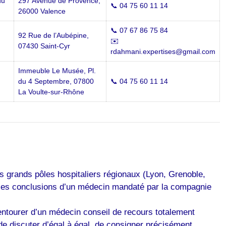
du
297 Avenue de Provence,
📞 04 75 60 11 14
26000 Valence
📞 07 67 86 75 84
92 Rue de l’Aubépine,
✉️
07430 Saint-Cyr
rdahmani.expertises@gmail.com
Immeuble Le Musée, Pl.
du 4 Septembre, 07800
📞 04 75 60 11 14
La Voulte-sur-Rhône
 grands pôles hospitaliers régionaux (Lyon, Grenoble,
t les conclusions d’un médecin mandaté par la compagnie
’entourer d’un médecin conseil de recours totalement
 de discuter d’égal à égal, de consigner précisément