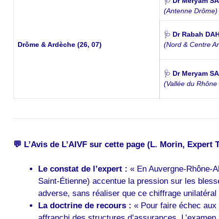
🩺
Dr Meryam S
(Antenne Drôme)
🩺
Dr Rabah DA
Drôme & Ardèche (26, 07)
(Nord & Centre A
🩺
Dr Meryam S
(Vallée du Rhône
💬 L’Avis de L’AIVF sur cette page (L. Morin, Expert 
Le constat de l’expert :
« En Auvergne-Rhône-Alpe
Saint-Étienne) accentue la pression sur les ble
adverse, sans réaliser que ce chiffrage unilatéral 
La doctrine de recours :
« Pour faire échec aux 
affranchi des structures d’assurances. L’examen m