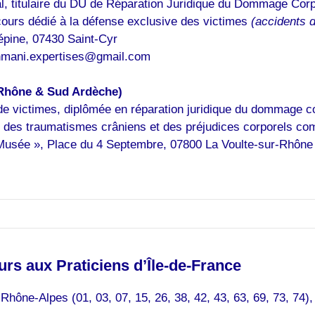
l, titulaire du DU de Réparation Juridique du Dommage Corp
cours dédié à la défense exclusive des victimes
(accidents d
épine, 07430 Saint-Cyr
hmani.expertises@gmail.com
Rhône & Sud Ardèche)
e victimes, diplômée en réparation juridique du dommage co
, des traumatismes crâniens et des préjudices corporels co
usée », Place du 4 Septembre, 07800 La Voulte-sur-Rhône
rs aux Praticiens d’Île-de-France
Rhône-Alpes (01, 03, 07, 15, 26, 38, 42, 43, 63, 69, 73, 74)