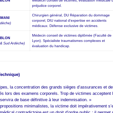
ABLON
Médecin conseil de victimes, évaluation médicale 
préjudice corporel.
Chirurgien général, DU Réparation du dommage
HMANI
corporel, DIU national d’expertise en accidents
rdèche)
médicaux. Défense exclusive de victimes.
Médecin conseil de victimes diplômée (Faculté de
ABLON
Lyon). Spécialiste traumatismes complexes et
 & Sud Ardèche)
évaluation du handicap.
Technique)
s, la concentration des grands sièges d’assurances et des
ssés lors des examens corporels. Trop de victimes accepten
servira de base définitive à leur indemnisation. »
propositions minimalistes, la victime doit impérativement s
édical contradictoire est un droit d’ordre public : il permet