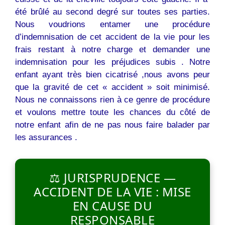
été brûlé au second degré sur toutes ses parties.
Nous voudrions entamer une procédure
d’indemnisation de cet accident de la vie pour les
frais restant à notre charge et demander une
indemnisation pour les préjudices subis . Notre
enfant ayant très bien cicatrisé ,nous avons peur
que la gravité de cet « accident » soit minimisé.
Nous ne connaissons rien à ce genre de procédure
et voulons mettre toute les chances du côté de
notre enfant afin de ne pas nous faire balader par
les assurances .
⚖️ JURISPRUDENCE —
ACCIDENT DE LA VIE : MISE
EN CAUSE DU
RESPONSABLE