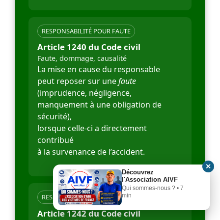
RESPONSABILITÉ POUR FAUTE
Article 1240 du Code civil
Faute, dommage, causalité
La mise en cause du responsable
peut reposer sur une
faute
(imprudence, négligence,
manquement à une obligation de
sécurité),
lorsque celle-ci a directement
contribué
à la survenance de l’accident.
✕
Découvrez
l'Association AIVF
Qui sommes-nous ? • 7
min
RESPONSABILITÉ DU FAIT DES CHOSES
Article 1242 du Code civil