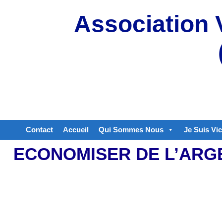
Aller
Association 
au
contenu
Contact
Accueil
Qui Sommes Nous
Je Suis Vi
ECONOMISER DE L’ARG