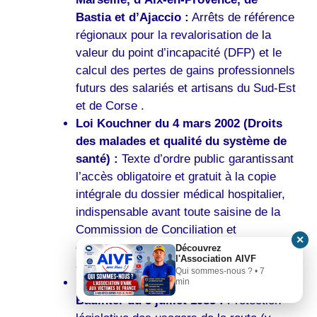
Bastia et d’Ajaccio :
Arrêts de référence
régionaux pour la revalorisation de la
valeur du point d’incapacité (DFP) et le
calcul des pertes de gains professionnels
futurs des salariés et artisans du Sud-Est
et de Corse .
Loi Kouchner du 4 mars 2002 (Droits
des malades et qualité du système de
santé) :
Texte d’ordre public garantissant
l’accès obligatoire et gratuit à la copie
intégrale du dossier médical hospitalier,
indispensable avant toute saisine de la
Commission de Conciliation et
✕
d’Indemnisation (CCI) de PACA siégeant
Découvrez
l'Association AIVF
à Marseille .
Qui sommes-nous ? • 7
Protocole d’indemnisation de la Loi
min
Badinter du 5 juillet 1985 :
Protection