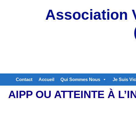
Aller
Association 
au
contenu
Contact
Accueil
Qui Sommes Nous
Je Suis Vi
AIPP OU ATTEINTE À L’