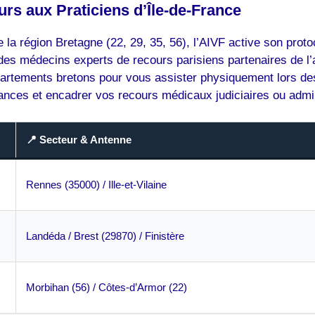
rs aux Praticiens d’Île-de-France
 la région Bretagne (22, 29, 35, 56), l’AIVF active son protoc
ion des médecins experts de recours parisiens partenaires de l
rtements bretons pour vous assister physiquement lors des e
ces et encadrer vos recours médicaux judiciaires ou admini
📍 Secteur & Antenne
Rennes (35000) / Ille-et-Vilaine
Landéda / Brest (29870) / Finistère
Morbihan (56) / Côtes-d’Armor (22)