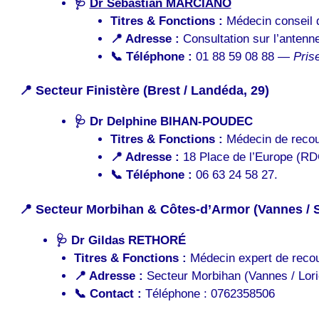
🩺
Dr Sebastian MARCIANO
Titres & Fonctions :
Médecin conseil d
📍 Adresse :
Consultation sur l’antenn
📞 Téléphone :
01 88 59 08 88 —
Pris
📍 Secteur Finistère (Brest / Landéda, 29)
🩺
Dr Delphine BIHAN-POUDEC
Titres & Fonctions :
Médecin de recour
📍 Adresse :
18 Place de l’Europe (RDC
📞 Téléphone :
06 63 24 58 27.
📍 Secteur Morbihan & Côtes-d’Armor (Vannes / Sa
🩺
Dr Gildas RETHORÉ
Titres & Fonctions :
Médecin expert de recour
📍 Adresse :
Secteur Morbihan (Vannes / Lorie
📞 Contact :
Téléphone : 0762358506