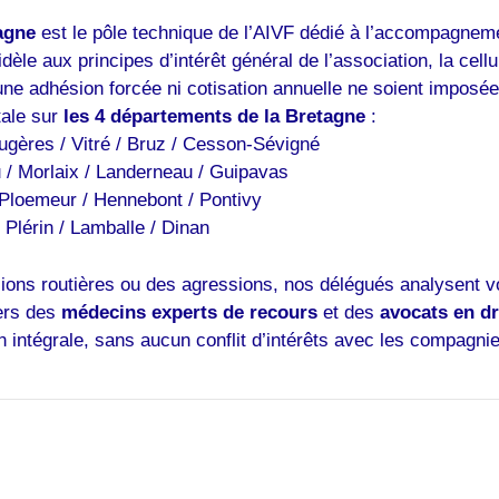
agne
est le pôle technique de l’AIVF dédié à l’accompagnemen
èle aux principes d’intérêt général de l’association, la cellu
une adhésion forcée ni cotisation annuelle ne soient imposée
tale sur
les 4 départements de la Bretagne
:
ugères / Vitré / Bruz / Cesson-Sévigné
/ Morlaix / Landerneau / Guipavas
 Ploemeur / Hennebont / Pontivy
 Plérin / Lamballe / Dinan
ions routières ou des agressions, nos délégués analysent vo
vers des
médecins experts de recours
et des
avocats en dr
ion intégrale, sans aucun conflit d’intérêts avec les compagn