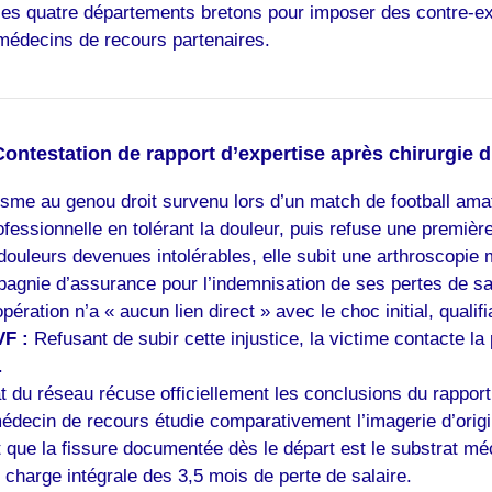
 les quatre départements bretons pour imposer des contre-ex
 médecins de recours partenaires.
Contestation de rapport d’expertise après chirurgie 
sme au genou droit survenu lors d’un match de football ama
ofessionnelle en tolérant la douleur, puis refuse une premièr
douleurs devenues intolérables, elle subit une arthroscopie m
nie d’assurance pour l’indemnisation de ses pertes de salai
ération n’a « aucun lien direct » avec le choc initial, qualifi
VF :
Refusant de subir cette injustice, la victime contacte
.
 du réseau récuse officiellement les conclusions du rapport a
decin de recours étudie comparativement l’imagerie d’origin
t que la fissure documentée dès le départ est le substrat méc
n charge intégrale des 3,5 mois de perte de salaire.