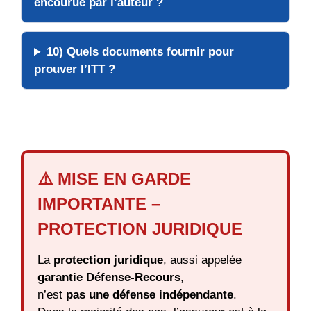
encourue par l’auteur ?
10) Quels
documents
fournir pour
prouver l’ITT ?
⚠️ MISE EN GARDE
IMPORTANTE –
PROTECTION JURIDIQUE
La
protection juridique
, aussi appelée
garantie Défense-Recours
,
n’est
pas une défense indépendante
.