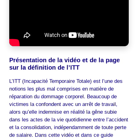
Présentation de la vidéo et de la page
sur la définition de l’ITT
L’ITT (Incapacité Temporaire Totale) est l’une des
notions les plus mal comprises en matière de
réparation du dommage corporel. Beaucoup de
victimes la confondent avec un arrêt de travail,
alors qu’elle indemnise en réalité la gêne subie
dans les actes de la vie quotidienne entre l’accident
et la consolidation, indépendamment de toute perte
de salaire. Dans cette vidéo et dans ce guide