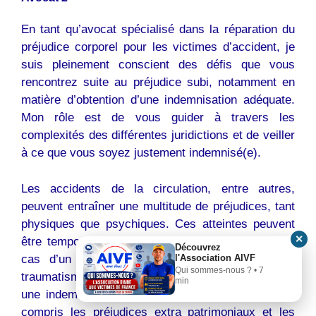
En tant qu’avocat spécialisé dans la réparation du
préjudice corporel pour les victimes d’accident, je
suis pleinement conscient des défis que vous
rencontrez suite au préjudice subi, notamment en
matière d’obtention d’une indemnisation adéquate.
Mon rôle est de vous guider à travers les
complexités des différentes juridictions et de veiller
à ce que vous soyez justement indemnisé(e).
Les accidents de la circulation, entre autres,
peuvent entraîner une multitude de préjudices, tant
physiques que psychiques. Ces atteintes peuvent
✕
être temporaires ou permanentes, comme dans le
Découvrez
cas d’un déficit fonctionnel permanent ou d’un
l'Association AIVF
Qui sommes-nous ? • 7
traumatisme psychique. Il est essentiel d’obtenir
min
une indemnisation qui couvre tous ces aspects, y
compris les préjudices extra patrimoniaux et les