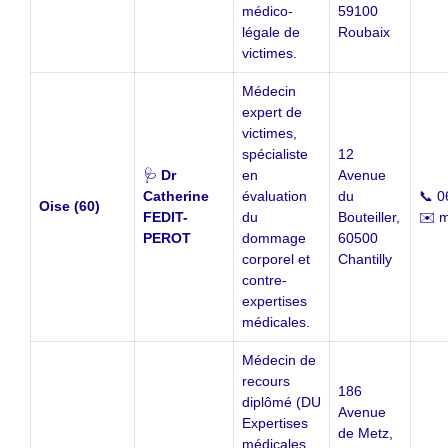
médico-
59100
légale de
Roubaix
victimes.
Médecin
expert de
victimes,
spécialiste
12
🩺
Dr
en
Avenue
Catherine
évaluation
du
📞 0
Oise (60)
FEDIT-
du
Bouteiller,
✉️ m
PEROT
dommage
60500
corporel et
Chantilly
contre-
expertises
médicales.
Médecin de
recours
186
diplômé (DU
Avenue
Expertises
de Metz,
médicales,