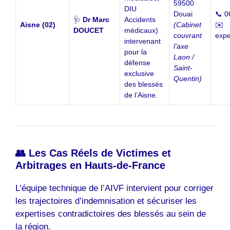
59500
DIU
Douai
📞 0
🩺
Dr Marc
Accidents
Aisne (02)
(Cabinet
✉️
DOUCET
médicaux)
couvrant
expe
intervenant
l’axe
pour la
Laon /
défense
Saint-
exclusive
Quentin)
des blessés
de l’Aisne.
👥 Les Cas Réels de Victimes et
Arbitrages en Hauts-de-France
L’équipe technique de l’AIVF intervient pour corriger
les trajectoires d’indemnisation et sécuriser les
expertises contradictoires des blessés au sein de
la région.