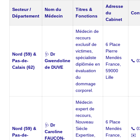
Adresse
Secteur /
Nom du
Titres &
du
Cont
Département
Médecin
Fonctions
Cabinet
Médecin de
recours
exclusif de
6 Place
victimes,
Pierre
Nord (59) &
🩺
Dr
spécialiste
Mendès
Pas-de-
Gwendoline
📞 0
diplômée en
France,
Calais (62)
de DUVE
évaluation
59000
du
Lille
dommage
corporel.
Médecin
expert de
recours,
Nouveau
6 Place
🩺
Dr
Nord (59) &
Siècle
Mendès
📞 0
Caroline
Pas-de-
Expertise,
France,
✉️
FAUCON-