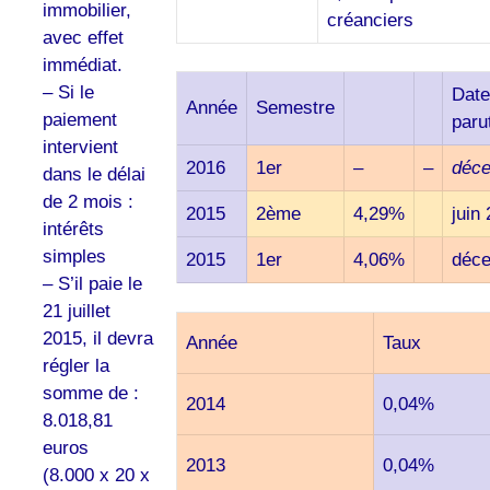
immobilier,
créanciers
avec effet
immédiat.
– Si le
Date
Année
Semestre
paiement
paru
intervient
2016
1er
–
–
déc
dans le délai
de 2 mois :
2015
2ème
4,29%
juin
intérêts
simples
2015
1er
4,06%
déc
– S’il paie le
21 juillet
2015, il devra
Année
Taux
régler la
somme de :
2014
0,04%
8.018,81
euros
2013
0,04%
(8.000 x 20 x