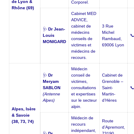
de Lyon &
Corporel.
Rhône (69)
Cabinet MED
ADVICE,
cabinet de
3 Rue
🩺
Dr Jean-
médecins
Michel
Louis

conseils de
Rambaud,
MONIGARD
victimes et
69006 Lyon
médecins de
recours.
Médecin
🩺
Dr
conseil de
Cabinet de
Meryam
victimes,
Grenoble –
SABLON
consultations
Saint-

(Antenne
et expertises
Martin-
Alpes)
sur le secteur
d’Hères
alpin.
Alpes, Isère
& Savoie
Médecin de
Route
(38, 73, 74)
recours
d’Apremont,
indépendant,
🩺
Dr
73190