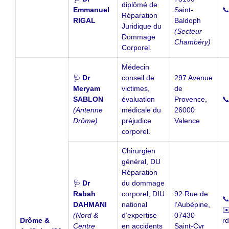
diplômé de
Emmanuel
Saint-

Réparation
RIGAL
Baldoph
Juridique du
(Secteur
Dommage
Chambéry)
Corporel.
Médecin
🩺
Dr
conseil de
297 Avenue
Meryam
victimes,
de
SABLON
évaluation
Provence,

(Antenne
médicale du
26000
Drôme)
préjudice
Valence
corporel.
Chirurgien
général, DU
Réparation
🩺
Dr
du dommage
Rabah
corporel, DIU
92 Rue de

DAHMANI
national
l’Aubépine,
✉
(Nord &
d’expertise
07430
Drôme &
r
Centre
en accidents
Saint-Cyr