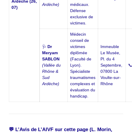
Ardèche (26,
Ardèche)
médicaux.
07)
Défense
exclusive de
victimes.
Médecin
conseil de
🩺
Dr
victimes
Immeuble
Meryam
diplômée
Le Musée,
SABLON
(Faculté de
Pl. du 4
(Vallée du
Lyon).
Septembre,

Rhône &
Spécialiste
07800 La
Sud
traumatismes
Voulte-sur-
Ardèche)
complexes et
Rhône
évaluation du
handicap.
💬 L’Avis de L’AIVF sur cette page (L. Morin,