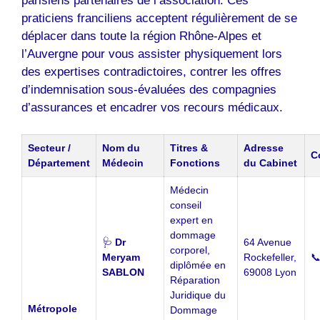
parisiens partenaires de l’association. Ces
praticiens franciliens acceptent régulièrement de se
déplacer dans toute la région Rhône-Alpes et
l’Auvergne pour vous assister physiquement lors
des expertises contradictoires, contrer les offres
d’indemnisation sous-évaluées des compagnies
d’assurances et encadrer vos recours médicaux.
Secteur /
Nom du
Titres &
Adresse
Co
Département
Médecin
Fonctions
du Cabinet
Médecin
conseil
expert en
dommage
🩺
Dr
64 Avenue
corporel,
Meryam
Rockefeller,

diplômée en
SABLON
69008 Lyon
Réparation
Juridique du
Métropole
Dommage