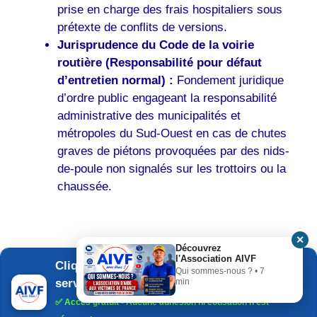
prise en charge des frais hospitaliers sous
prétexte de conflits de versions.
Jurisprudence du Code de la voirie
routière (Responsabilité pour défaut
d’entretien normal) :
Fondement juridique
d’ordre public engageant la responsabilité
administrative des municipalités et
métropoles du Sud-Ouest en cas de chutes
graves de piétons provoquées par des nids-
de-poule non signalés sur les trottoirs ou la
chaussée.
✕
Découvrez
l'Association AIVF
Cliquez ici pour découvrir les 8
Qui sommes-nous ? • 7
services de l'AIVF
min
✅
Accès gratuit
• Aucune adhésion ni cotisation n'est