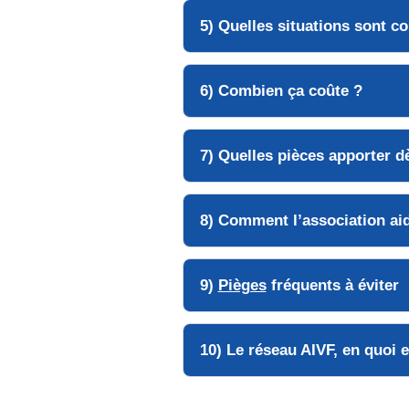
5) Quelles
situations
sont co
6) Combien ça
coûte
?
7) Quelles
pièces
apporter dè
8) Comment l’association aid
9)
Pièges
fréquents à éviter
10) Le
réseau AIVF
, en quoi 