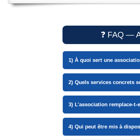
❓ FAQ — As
1) À quoi sert une
associatio
2) Quels
services
concrets s
3) L’association remplace-t-
4) Qui peut être mis à dispos