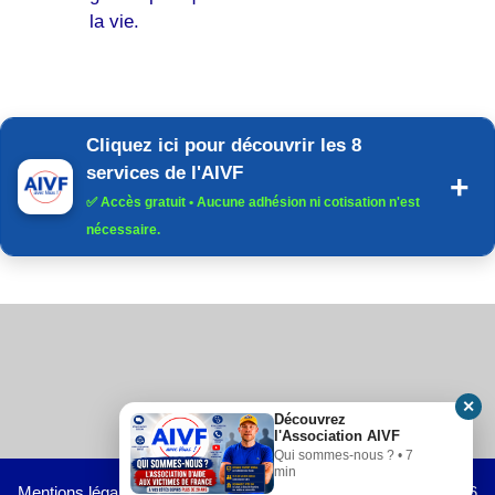
la vie.
Cliquez ici pour découvrir les 8
services de l'AIVF
✅
Accès gratuit
• Aucune adhésion ni cotisation n'est
nécessaire.
✕
Découvrez
l'Association AIVF
Qui sommes-nous ? • 7
min
Mentions légales
-
Blog
- Tous droits réservés Copyright © 2026