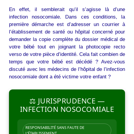
En effet, il semblerait qu’il s’agisse là d’une
infection nosocomiale. Dans ces conditions, la
première démarche est d’adresser un courrier à
l’établissement de santé ou hôpital concerné pour
demander la copie complète du dossier médical de
votre bébé tout en joignant la photocopie recto
verso de votre pièce d’identité. Cela fait combien de
temps que votre bébé est décédé ? Avez-vous
discuté avec les médecins de l’hôpital de l’infection
nosocomiale dont a été victime votre enfant ?
⚖️ JURISPRUDENCE —
INFECTION NOSOCOMIALE
RESPONSABILITÉ SANS FAUTE DE
L’ÉTABLISSEMENT