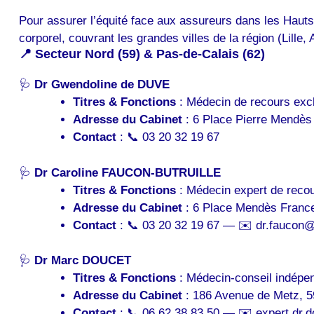
Pour assurer l’équité face aux assureurs dans les Haut
corporel, couvrant les grandes villes de la région (Lill
📍 Secteur Nord (59) & Pas-de-Calais (62)
🩺
Dr Gwendoline de DUVE
Titres & Fonctions
: Médecin de recours excl
Adresse du Cabinet
: 6 Place Pierre Mendès 
Contact
: 📞 03 20 32 19 67
🩺
Dr Caroline FAUCON-BUTRUILLE
Titres & Fonctions
: Médecin expert de recou
Adresse du Cabinet
: 6 Place Mendès France,
Contact
: 📞 03 20 32 19 67 — ✉️ dr.faucon@
🩺
Dr Marc DOUCET
Titres & Fonctions
: Médecin-conseil indépen
Adresse du Cabinet
: 186 Avenue de Metz, 5
Contact
: 📞 06 62 38 83 50 — ✉️ expert.dr