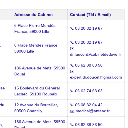
Adresse du Cabinet
Contact (Tél / E-mail)
6 Place Pierre Mendès
📞 03 20 32 19 67
France, 59000 Lille
📞 03 20 32 19 67
,
6 Place Mendès France,
✉️
59000 Lille
dr.faucon@cabinetdeduve.fr
📞 06 62 38 83 50
186 Avenue de Metz, 59500
✉️
Douai
expert.dr.doucet@gmail.com
ise
15 Boulevard du Général
📞 06 62 74 63 63
Leclerc, 59100 Roubaix
 du
12 Avenue du Bouteiller,
📞 06 08 32 04 42
60500 Chantilly
✉️ medical@anteac.fr
186 Avenue de Metz, 59500
s,
📞 06 62 38 83 50
Douai