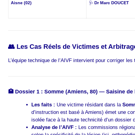
Aisne (02)
🩺
Dr Marc DOUCET
👥 Les Cas Réels de Victimes et Arbitra
L’équipe technique de l’AIVF intervient pour corriger les
🏥 Dossier 1 : Somme (Amiens, 80) — Saisine de l
Les faits :
Une victime résidant dans la
Som
d’instruction est basé à Amiens) émet une conv
isolée face à la haute technicité d’un dossier d
Analyse de l’AIVF :
Les commissions régionale
selon la spécificité de la lésion (ici, orthopé