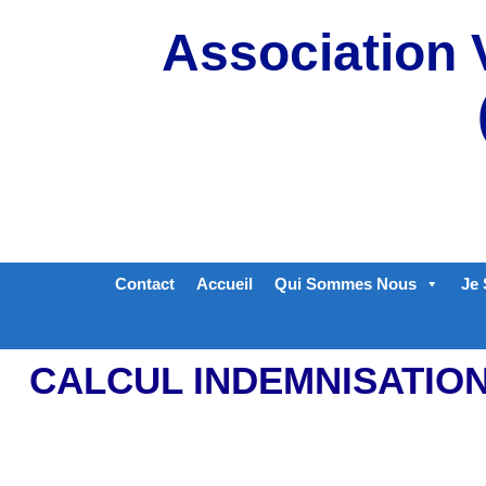
Aller
Association 
au
contenu
Contact
Accueil
Qui Sommes Nous
Je 
CALCUL INDEMNISATION