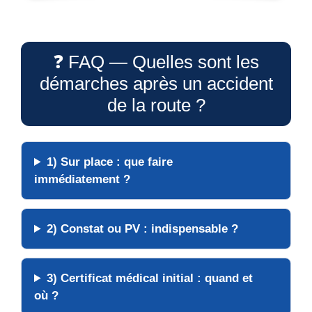
❓ FAQ — Quelles sont les
démarches après un accident
de la route ?
1)
Sur place
: que faire
immédiatement ?
2)
Constat
ou
PV
: indispensable ?
3)
Certificat médical initial
: quand et
où ?