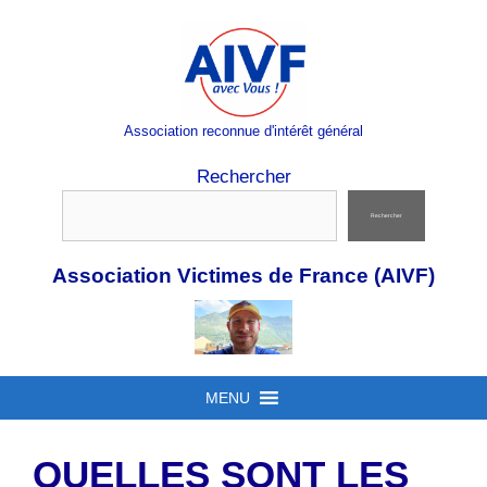
Aller
au
contenu
Association reconnue d'intérêt général
Rechercher
Rechercher
Association Victimes de France (AIVF)
MENU
QUELLES SONT LES