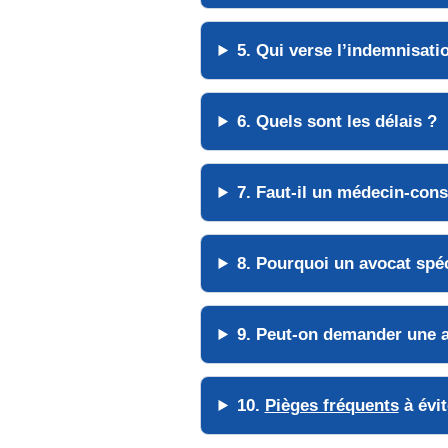
5. Qui verse l’
indemnisati
6. Quels sont les
délais
?
7. Faut-il un
médecin-cons
8. Pourquoi un
avocat spéc
9. Peut-on demander une
10.
Pièges fréquents
à évit