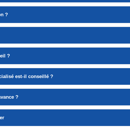
on
?
eil
?
ialisé
est-il conseillé ?
avance
?
er