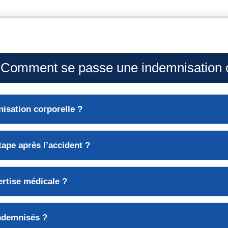
omment se passe une indemnisation c
isation corporelle
?
tape
après l’accident ?
ertise médicale
?
ndemnisés ?