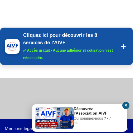
Cliquez ici pour découvrir les 8
services de l'AIVF
✅
Accès gratuit
• Aucune adhésion ni cotisation n'est
nécessaire.
✕
Découvrez
l'Association AIVF
Qui sommes-nous ? • 7
min
Mentions légales
-
Blog
- Tous droits réservés Copyright © 2026