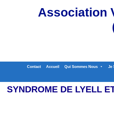
Aller
Association 
au
contenu
Contact
Accueil
Qui Sommes Nous
Je 
SYNDROME DE LYELL E