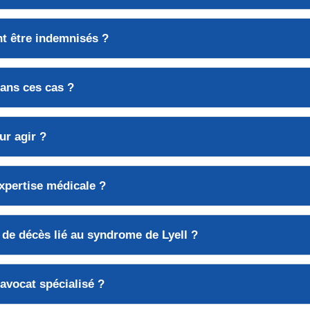
nt être indemnisés ?
dans ces cas ?
ur agir ?
xpertise médicale ?
s de décès lié au syndrome de Lyell ?
avocat spécialisé ?