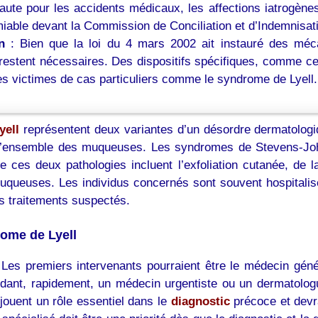
faute pour les accidents médicaux, les affections iatrogène
iable devant la Commission de Conciliation et d’Indemnisa
n
: Bien que la loi du 4 mars 2002 ait instauré des mécan
estent nécessaires. Des dispositifs spécifiques, comme cel
es victimes de cas particuliers comme le syndrome de Lyell.
yell
représentent deux variantes d’un désordre dermatologiq
nt l’ensemble des muqueuses. Les syndromes de Stevens-Jo
ces deux pathologies incluent l’exfoliation cutanée, de l
uqueuses. Les individus concernés sont souvent hospitalis
es traitements suspectés.
rome de Lyell
es premiers intervenants pourraient être le médecin généra
ant, rapidement, un médecin urgentiste ou un dermatologue
 jouent un rôle essentiel dans le
diagnostic
précoce et devr