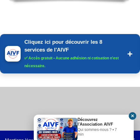
Cliquez ici pour découvrir les 8
services de l'AIVF
✅
Accès gratuit
• Aucune adhésion ni cotisation n'est
nécessaire.
✕
Découvrez
l'Association AIVF
Qui sommes-nous ? • 7
min