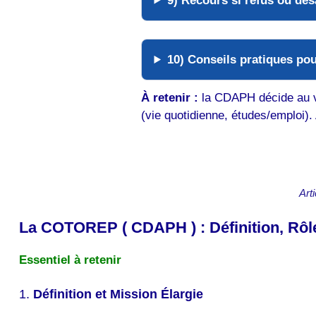
9) Recours si refus ou dés
10) Conseils pratiques pou
À retenir :
la CDAPH décide au 
(vie quotidienne, études/emploi).
Art
La COTOREP ( CDAPH ) : Définition, Rôle
Essentiel à retenir
1.
Définition et Mission Élargie