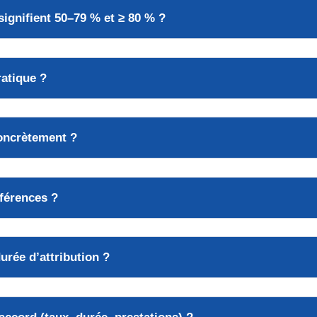
signifient 50–79 % et ≥ 80 % ?
ratique ?
concrètement ?
fférences ?
urée d’attribution ?