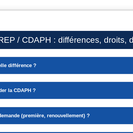
P / CDAPH : différences, droits,
le différence ?
rder la CDAPH ?
emande (première, renouvellement) ?