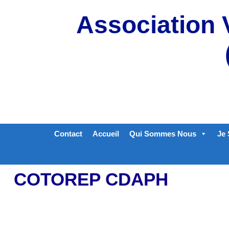
Aller
Association 
au
contenu
Contact
Accueil
Qui Sommes Nous
Je 
COTOREP CDAPH