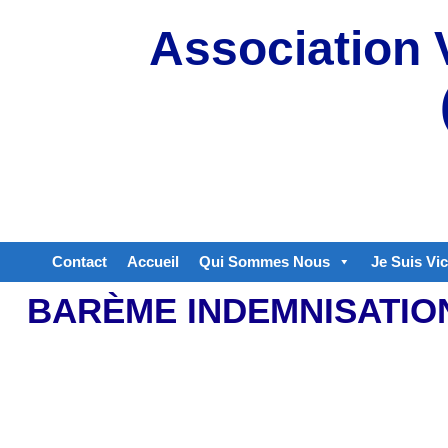
Aller
Association 
au
contenu
Contact
Accueil
Qui Sommes Nous
Je Suis Vi
BARÈME INDEMNISATIO