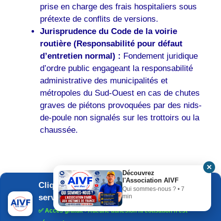
prise en charge des frais hospitaliers sous
prétexte de conflits de versions.
Jurisprudence du Code de la voirie
routière (Responsabilité pour défaut
d’entretien normal) :
Fondement juridique
d’ordre public engageant la responsabilité
administrative des municipalités et
métropoles du Sud-Ouest en cas de chutes
graves de piétons provoquées par des nids-
de-poule non signalés sur les trottoirs ou la
chaussée.
✕
Découvrez
l'Association AIVF
Cliquez ici pour découvrir les 8
Qui sommes-nous ? • 7
services de l'AIVF
min
✅
Accès gratuit
• Aucune adhésion ni cotisation n'est