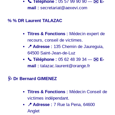
📞 Téléphone :
05 57 99 90 90 —
✉️ E-
mail :
secretariat@aexevi.com
% % DR Laurent TALAZAC
Titres & Fonctions :
Médecin expert de
recours, conseil de victimes.
📍 Adresse :
135 Chemin de Jaureguia,
64500 Saint-Jean-de-Luz
📞 Téléphone :
05 62 48 39 34 —
✉️ E-
mail :
talazac.laurent@orange.fr
🩺 Dr Bernard GIMENEZ
Titres & Fonctions :
Médecin Conseil de
victimes indépendant.
📍 Adresse :
7 Rue la Pena, 64600
Anglet