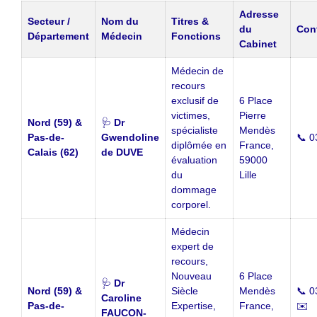
Adresse
Secteur /
Nom du
Titres &
du
Cont
Département
Médecin
Fonctions
Cabinet
Médecin de
recours
exclusif de
6 Place
victimes,
Pierre
Nord (59) &
🩺
Dr
spécialiste
Mendès
Pas-de-
Gwendoline
📞 0
diplômée en
France,
Calais (62)
de DUVE
évaluation
59000
du
Lille
dommage
corporel.
Médecin
expert de
recours,
Nouveau
6 Place
🩺
Dr
Nord (59) &
Siècle
Mendès
📞 0
Caroline
Pas-de-
Expertise,
France,
✉️
FAUCON-