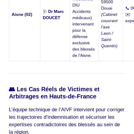
59500
DIU
Douai
📞 0
🩺
Dr Marc
Accidents
Aisne (02)
(Cabinet
✉️
DOUCET
médicaux)
couvrant
expe
intervenant
l’axe
pour la
Laon /
défense
Saint-
exclusive
Quentin)
des blessés
de l’Aisne.
👥 Les Cas Réels de Victimes et
Arbitrages en Hauts-de-France
L’équipe technique de l’AIVF intervient pour corriger
les trajectoires d’indemnisation et sécuriser les
expertises contradictoires des blessés au sein de
la région.