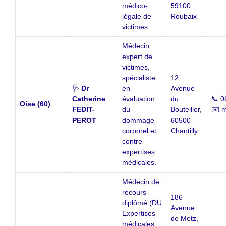
médico-
59100
légale de
Roubaix
victimes.
Médecin
expert de
victimes,
spécialiste
12
🩺
Dr
en
Avenue
Catherine
évaluation
du
📞 0
Oise (60)
FEDIT-
du
Bouteiller,
✉️ m
PEROT
dommage
60500
corporel et
Chantilly
contre-
expertises
médicales.
Médecin de
recours
186
diplômé (DU
Avenue
Expertises
de Metz,
médicales,