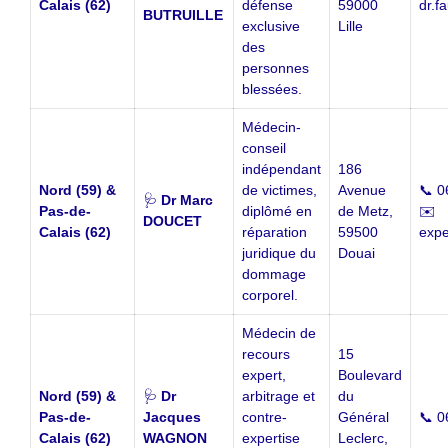
Calais (62)
défense
59000
dr.f
BUTRUILLE
exclusive
Lille
des
personnes
blessées.
Médecin-
conseil
indépendant
186
Nord (59) &
de victimes,
Avenue
📞 0
🩺
Dr Marc
Pas-de-
diplômé en
de Metz,
✉️
DOUCET
Calais (62)
réparation
59500
expe
juridique du
Douai
dommage
corporel.
Médecin de
recours
15
expert,
Boulevard
Nord (59) &
🩺
Dr
arbitrage et
du
Pas-de-
Jacques
contre-
Général
📞 0
Calais (62)
WAGNON
expertise
Leclerc,