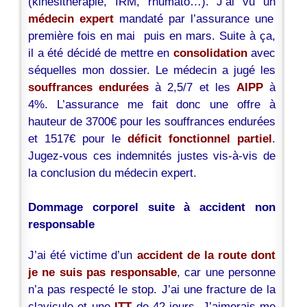
(kinésithérapie, IRM, rhumato…). J’ai vu un
médecin expert
mandaté par l’assurance une
première fois en mai puis en mars. Suite à ça,
il a été décidé de mettre en
consolidation
avec
séquelles mon dossier. Le médecin a jugé les
souffrances endurées
à 2,5/7 et les
AIPP
à
4%. L’assurance me fait donc une offre à
hauteur de 3700€ pour les souffrances endurées
et 1517€ pour le
déficit fonctionnel partiel
.
Jugez-vous ces indemnités justes vis-à-vis de
la conclusion du médecin expert.
Dommage corporel suite à accident non
responsable
J’ai été victime d’un
accident de la route dont
je ne suis pas responsable
, car une personne
n’a pas respecté le stop. J’ai une fracture de la
clavicule et une
ITT
de 42 jours. J’aimerais me