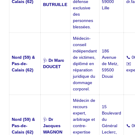
Calais (62)
défense
59000
dr.f
BUTRUILLE
exclusive
Lille
des
personnes
blessées.
Médecin-
conseil
indépendant
186
Nord (59) &
de victimes,
Avenue
📞 0
🩺
Dr Marc
Pas-de-
diplômé en
de Metz,
✉️
DOUCET
Calais (62)
réparation
59500
expe
juridique du
Douai
dommage
corporel.
Médecin de
recours
15
expert,
Boulevard
Nord (59) &
🩺
Dr
arbitrage et
du
Pas-de-
Jacques
contre-
Général
📞 0
Calais (62)
WAGNON
expertise
Leclerc,