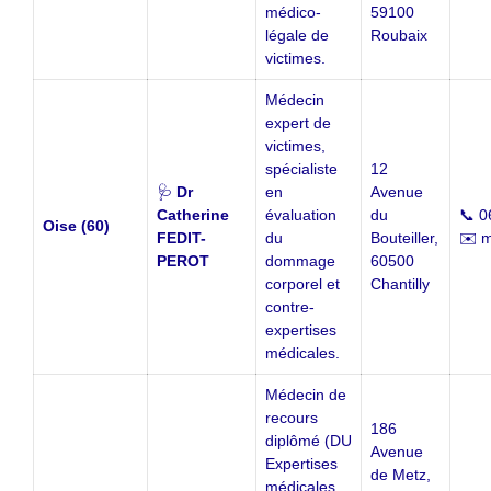
médico-
59100
légale de
Roubaix
victimes.
Médecin
expert de
victimes,
spécialiste
12
🩺
Dr
en
Avenue
Catherine
évaluation
du
📞 0
Oise (60)
FEDIT-
du
Bouteiller,
✉️ m
PEROT
dommage
60500
corporel et
Chantilly
contre-
expertises
médicales.
Médecin de
recours
186
diplômé (DU
Avenue
Expertises
de Metz,
médicales,