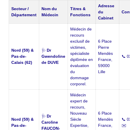
Adresse
Secteur /
Nom du
Titres &
du
Cont
Département
Médecin
Fonctions
Cabinet
Médecin de
recours
exclusif de
6 Place
victimes,
Pierre
Nord (59) &
🩺
Dr
spécialiste
Mendès
Pas-de-
Gwendoline
📞 0
diplômée en
France,
Calais (62)
de DUVE
évaluation
59000
du
Lille
dommage
corporel.
Médecin
expert de
recours,
Nouveau
6 Place
🩺
Dr
Nord (59) &
Siècle
Mendès
📞 0
Caroline
Pas-de-
Expertise,
France,
✉️
FAUCON-