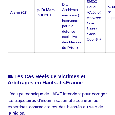
59500
DIU
Douai
📞 0
🩺
Dr Marc
Accidents
Aisne (02)
(Cabinet
✉️
DOUCET
médicaux)
couvrant
expe
intervenant
l’axe
pour la
Laon /
défense
Saint-
exclusive
Quentin)
des blessés
de l’Aisne.
👥 Les Cas Réels de Victimes et
Arbitrages en Hauts-de-France
L’équipe technique de l’AIVF intervient pour corriger
les trajectoires d’indemnisation et sécuriser les
expertises contradictoires des blessés au sein de
la région.