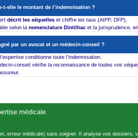
e-t-elle le montant de l’indemnisation ?
ert
décrit les séquelles
et chiffre les taux (AIPP, DFP).
ulée selon la
nomenclature Dintilhac
et la jurisprudence, en
gné par un avocat et un médecin-conseil ?
’expertise conditionne toute l’indemnisation.
decin-conseil vérifie la reconnaissance de toutes vos séquel
assureur.
pertise médicale
 erreur médicale) sans soigner. Il analyse vos dossiers, vo