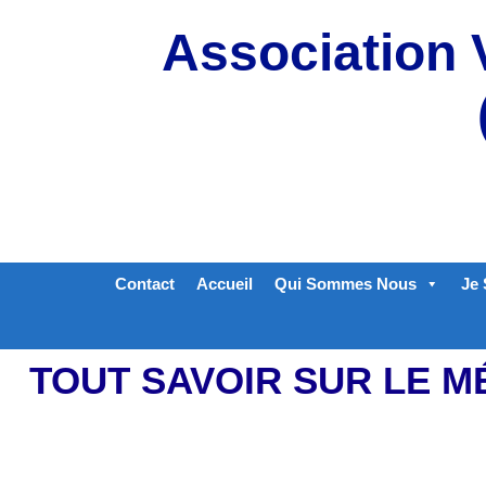
Aller
Association 
au
contenu
Contact
Accueil
Qui Sommes Nous
Je 
TOUT SAVOIR SUR LE M