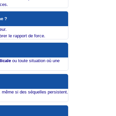
nces.
me ?
eur.
rer le rapport de force.
icale
ou toute situation où une
sé, même si des séquelles persistent.