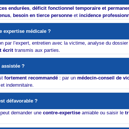
nces endurées
,
déficit fonctionnel temporaire et permane
venus
,
besoin en tierce personne
et
incidence professionn
 expertise médicale ?
 par l’expert, entretien avec la victime, analyse du dossie
 écrit
transmis aux parties.
e assistée ?
st
fortement recommandé
: par un
médecin-conseil de vi
 et indemnitaire.
 est défavorable ?
e peut demander une
contre-expertise
amiable ou saisir le
t