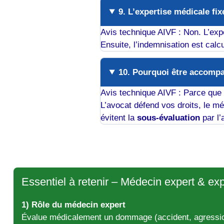
9. L’expertise médicale fix
Avis technique AIVF : Non. L’exp
Ensuite, l’indemnisation est calc
10. Pourquoi être accompa
Avis technique AIVF : Parce que l
L’avocat défend vos droits, le mé
évitent la
sous-évaluation
par l’
Essentiel à retenir – Médecin expert & ex
1) Rôle du médecin expert
Évalue médicalement un dommage (accident, agression,