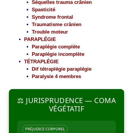
Séquelles trauma crânien
Spasticité
Syndrome frontal
Traumatisme crânien
Trouble moteur
PARAPLÉGIE
Paraplégie complète
Paraplégie incomplète
TÉTRAPLÉGIE
Dif tétraplégie paraplégie
Paralysie 4 membres
⚖️ JURISPRUDENCE — COMA
VÉGÉTATIF
PRÉJUDICE CORPOREL