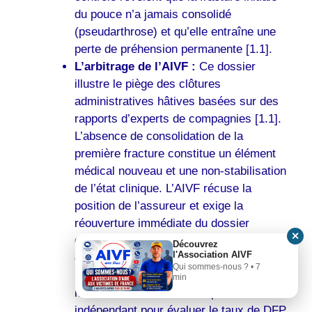
du pouce n’a jamais consolidé
(pseudarthrose) et qu’elle entraîne une
perte de préhension permanente [1.1].
L’arbitrage de l’AIVF :
Ce dossier
illustre le piège des clôtures
administratives hâtives basées sur des
rapports d’experts de compagnies [1.1].
L’absence de consolidation de la
première fracture constitue un élément
médical nouveau et une non-stabilisation
de l’état clinique. L’AIVF récuse la
position de l’assureur et exige la
réouverture immédiate du dossier
✕
d’accident de la vie privée. Nous
Découvrez
l'Association AIVF
encadrons la victime pour compiler
Qui sommes-nous ? • 7
l’historique de l’imagerie médicale et
min
mandatons un médecin expert de recours
indépendant pour évaluer le taux de DFP