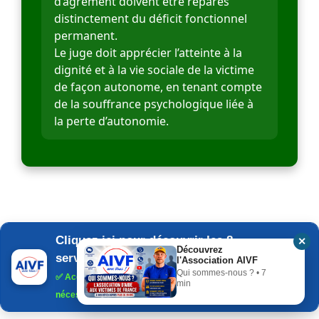
d’agrément doivent être réparés
distinctement du déficit fonctionnel
permanent.
Le juge doit apprécier l’atteinte à la
dignité et à la vie sociale de la victime
de façon autonome, en tenant compte
de la souffrance psychologique liée à
la perte d’autonomie.
Cliquez ici pour découvrir les 8
✕
Découvrez
services de l'AIVF
l'Association AIVF
Qui sommes-nous ? • 7
✅
Accès gratuit
• Aucune adhésion ni cotisation n'est
min
nécessaire.