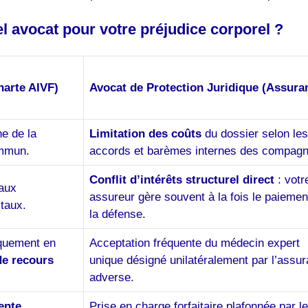
el avocat pour votre préjudice corporel ?
arte AIVF)
Avocat de Protection Juridique (Assura
e de la
Limitation des coûts
du dossier selon les
ommun.
accords et barèmes internes des compagn
Conflit d’intérêts structurel direct
: votr
aux
assureur gère souvent à la fois le paiemen
taux.
la défense.
quement en
Acceptation fréquente du médecin expert
de recours
unique désigné unilatéralement par l’assu
adverse.
ente
Prise en charge forfaitaire plafonnée par le