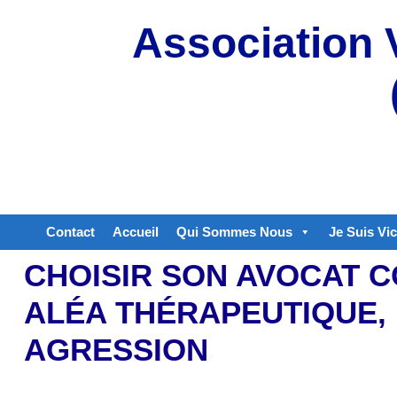
Aller
Association 
au
contenu
Contact
Accueil
Qui Sommes Nous
Je Suis Vi
CHOISIR SON AVOCAT C
ALÉA THÉRAPEUTIQUE,
AGRESSION