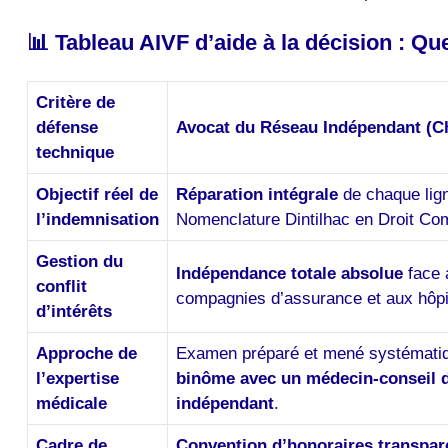
📊 Tableau AIVF d’aide à la décision : Qu
Critère de
défense
Avocat du Réseau Indépendant (Ch
technique
Objectif réel de
Réparation intégrale
de chaque lign
l’indemnisation
Nomenclature Dintilhac en Droit C
Gestion du
Indépendance totale absolue
face 
conflit
compagnies d’assurance et aux hôpi
d’intérêts
Approche de
Examen préparé et mené systémati
l’expertise
binôme avec un médecin-conseil 
médicale
indépendant
.
Cadre de
Convention d’honoraires transpar